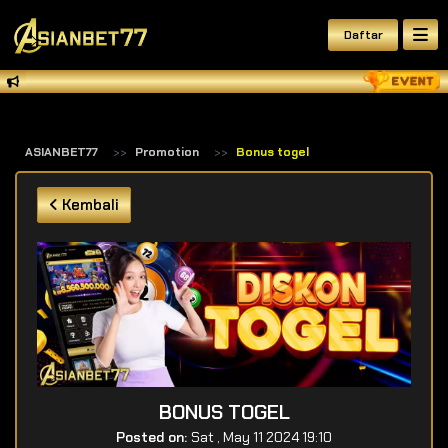
Daftar
ASIANBET77
Promotion
Bonus togel
Kembali
BONUS TOGEL
Posted on:
Sat , May 11 2024 19:10