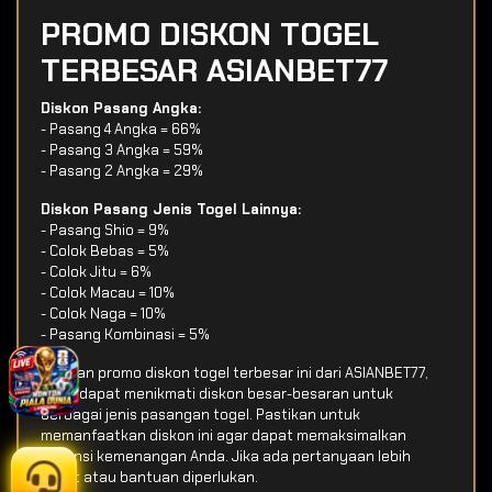
PROMO DISKON TOGEL
TERBESAR ASIANBET77
Diskon Pasang Angka:
- Pasang 4 Angka = 66%
- Pasang 3 Angka = 59%
- Pasang 2 Angka = 29%
Diskon Pasang Jenis Togel Lainnya:
- Pasang Shio = 9%
- Colok Bebas = 5%
- Colok Jitu = 6%
- Colok Macau = 10%
- Colok Naga = 10%
- Pasang Kombinasi = 5%
Dengan promo diskon togel terbesar ini dari ASIANBET77,
Anda dapat menikmati diskon besar-besaran untuk
berbagai jenis pasangan togel. Pastikan untuk
memanfaatkan diskon ini agar dapat memaksimalkan
potensi kemenangan Anda. Jika ada pertanyaan lebih
lanjut atau bantuan diperlukan.